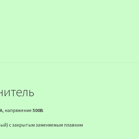
нитель
0А
, напряжение
500В
.
ный)
с закрытым заменяемым плавким