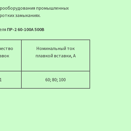
ктрооборудования промышленных
оротких замыканиях.
еля
ПР-2 60-100А 500В
чество
Номинальный ток
авок
плавкой вставки, А
1
60; 80; 100