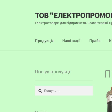
ТОВ "ЕЛЕКТРОПРОМО
Перейти
Перейти
до
до
Електротовари для підприємств. Слава Україні! 
навігації
вмісту
Продукція
Наші акції
Прайс
К
П
Пошук продукції
Пошук: