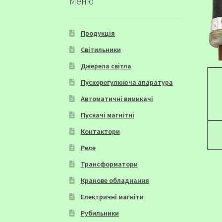
Меню
Продукція
Світильники
Джерела світла
Пускорегулююча апаратура
Автоматичні вимикачі
Пускачі магнітні
Контактори
Реле
Трансформатори
Кранове обладнання
Електричні магніти
Рубильники