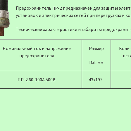
Предохранитель
ПР-2
предназначен для защиты эле
установок и электрических сетей при перегрузках и к
Технические характеристики и габариты предохранит
Номинальный ток и напряжение
Размер
Коли
предохранителя
вст
DxL мм
ПР-2 60-100А 500В
43х197