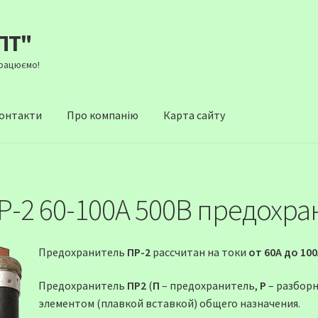
ПТ"
Працюємо!
онтакти
Про компанію
Карта сайту
Р-2 60-100А 500В предохра
Предохранитель
ПР-2
рассчитан на токи
от 60А до 10
Предохранитель
ПР2
(
П
– предохранитель,
Р
– разбор
элементом (плавкой вставкой) общего назначения.