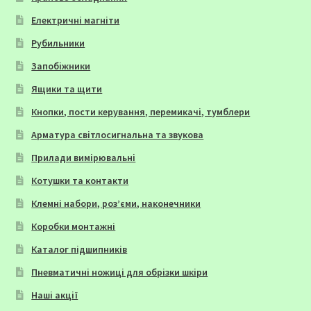
Електричні магніти
Рубильники
Запобіжники
Ящики та щити
Кнопки, пости керування, перемикачі, тумблери
Арматура світлосигнальна та звукова
Прилади вимірювальні
Котушки та контакти
Клемні набори, роз’єми, наконечники
Коробки монтажні
Каталог підшипників
Пневматичні ножиці для обрізки шкіри
Наші акції