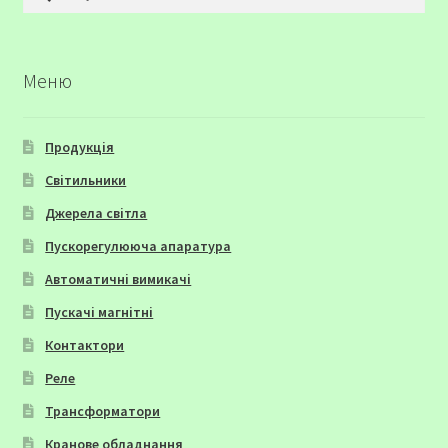
Меню
Продукція
Світильники
Джерела світла
Пускорегулююча апаратура
Автоматичні вимикачі
Пускачі магнітні
Контактори
Реле
Трансформатори
Кранове обладнання