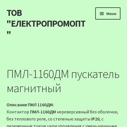
ТОВ
Перейти
Перейти
Меню
до
до
"ЕЛЕКТРОПРОМОПТ
навігації
вмісту
"
Продукція
Наші акції
ПМЛ-1160ДМ пускатель
Прайс
магнитный
Контакти
Описание ПМЛ 1160ДМ:
Про компанію
Контактор
ПМЛ-1160ДМ
нереверсивный без оболочки,
без теплового реле, со степенью защиты
IP20
, c
Карта сайту
переменным током цепи управления,с уменьшенными