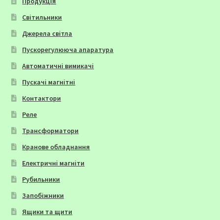
Продукція
Світильники
Джерела світла
Пускорегулююча апаратура
Автоматичні вимикачі
Пускачі магнітні
Контактори
Реле
Трансформатори
Кранове обладнання
Електричні магніти
Рубильники
Запобіжники
Ящики та щити