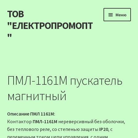
ТОВ
Перейти
Перейти
Меню
до
до
"ЕЛЕКТРОПРОМОПТ
навігації
вмісту
"
Продукція
Наші акції
ПМЛ-1161М пускатель
Прайс
магнитный
Контакти
Описание ПМЛ 1161М:
Про компанію
Контактор
ПМЛ-1161М
нереверсивный без оболочки,
без теплового реле, со степенью защиты
IP20
, c
Карта сайту
переменным током цепи управления, с одним