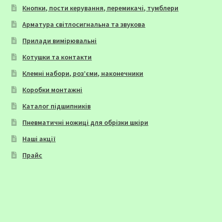
Кнопки, пости керування, перемикачі, тумблери
Арматура світлосигнальна та звукова
Прилади вимірювальні
Котушки та контакти
Клемні набори, роз’єми, наконечники
Коробки монтажні
Каталог підшипників
Пневматичні ножиці для обрізки шкіри
Наші акції
Прайс