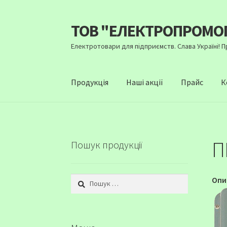
ТОВ "ЕЛЕКТРОПРОМО
Перейти
Перейти
до
до
Електротовари для підприємств. Слава Україні! 
навігації
вмісту
Продукція
Наші акції
Прайс
К
П
Пошук продукції
Пошук:
Опи