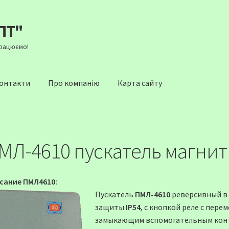
ПТ"
Працюємо!
онтакти
Про компанію
Карта сайту
МЛ-4610 пускатель магни
сание ПМЛ4610:
Пускатель
ПМЛ-4610
реверсивный в 
защиты
IP54
, с кнопкой реле c пер
замыкающим вспомогательным кон