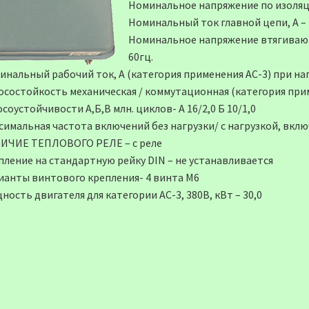
Номинальное напряжение по изоляци
Номинальный ток главной цепи, А –
Номинальное напряжение втягивающей
60гц.
нальный рабочий ток, А (категория применения АС-3) при напря
осостойкость механическая / коммутационная (категория при
соустойчивости А,Б,В млн. циклов- А 16/2,0 Б 10/1,0
имальная частота включений без нагрузки/ с нагрузкой, включ
ИЧИЕ ТЕПЛОВОГО РЕЛЕ – c реле
пление на стандартную рейку DIN – не устанавливается
ианты винтового крепления- 4 винта М6
ость двигателя для категории АС-3, 380В, кВт – 30,0