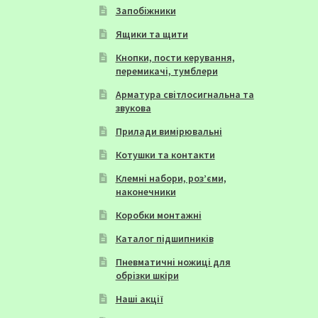
Запобіжники
Ящики та щити
Кнопки, пости керування,
перемикачі, тумблери
Арматура світлосигнальна та
звукова
Прилади вимірювальні
Котушки та контакти
Клемні набори, роз’єми,
наконечники
Коробки монтажні
Каталог підшипників
Пневматичні ножиці для
обрізки шкіри
Наші акції