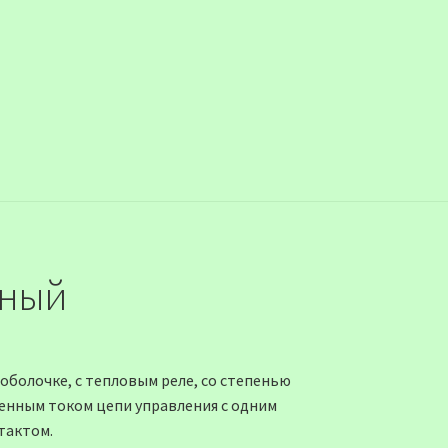
тный
оболочке, с тепловым реле, со степенью
еменным током цепи управления с одним
тактом.