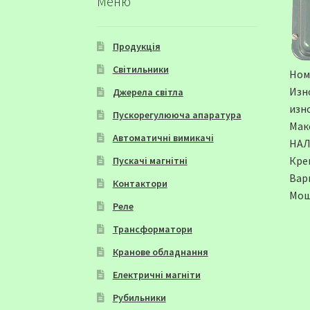
Меню
Продукція
Світильники
Номи
Изн
Джерела світла
изно
Пускорегулююча апаратура
Макс
Автоматичні вимикачі
НАЛ
Кре
Пускачі магнітні
Вар
Контактори
Мощн
Реле
Трансформатори
Кранове обладнання
Електричні магніти
Рубильники