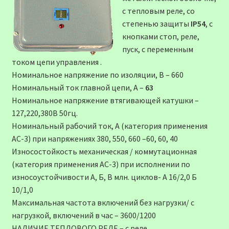
с тепловым реле, со
степенью защиты
IP54
, с
кнопками стоп, реле,
пуск, c переменным
током цепи управления .
Номинальное напряжение по изоляции, В – 660
Номинальный ток главной цепи, А –
63
Номинальное напряжение втягивающей катушки –
127,220,380В 50гц.
Номинальный рабочий ток, А (категория применения
АС-3) при напряжениях 380, 550, 660 –60, 60, 40
Износостойкость механическая / коммутационная
(категория применения АС-3) при исполнении по
износоустойчивости А, Б, В млн. циклов- А 16/2,0 Б
10/1,0
Максимальная частота включений без нагрузки/ с
нагрузкой, включений в час – 3600/1200
НАЛИЧИЕ ТЕПЛОВОГО РЕЛЕ – c реле