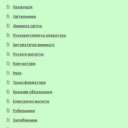
Продукція
Світильники
Джерела світла
Пускорегулююча апаратура
Автоматичні вимикачі
Пускачі магнітні
Контактори
Реле
Трансформатори
Кранове обладнання
Електричні магніти
Рубильники
Запобіжники