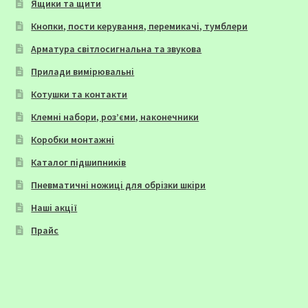
Ящики та щити
Кнопки, пости керування, перемикачі, тумблери
Арматура світлосигнальна та звукова
Прилади вимірювальні
Котушки та контакти
Клемні набори, роз’єми, наконечники
Коробки монтажні
Каталог підшипників
Пневматичні ножиці для обрізки шкіри
Наші акції
Прайс