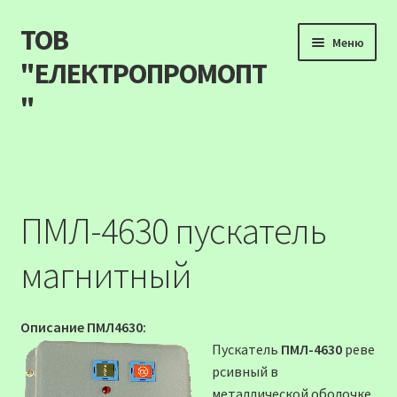
ТОВ
Перейти
Перейти
Меню
до
до
"ЕЛЕКТРОПРОМОПТ
навігації
вмісту
"
Продукція
Наші акції
ПМЛ-4630 пускатель
Прайс
магнитный
Контакти
Описание ПМЛ4630:
Про компанію
Пускатель
ПМЛ-4630
реве
рсивный в
Карта сайту
металлической оболочке,