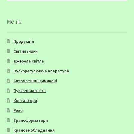
Меню
Продукція
Світильники
Джерела світла
Пускорегулююча апаратура
Автоматичні вимикачі
Пускачі магнітні
Контактори
Реле
Трансформатори
Кранове обладнання