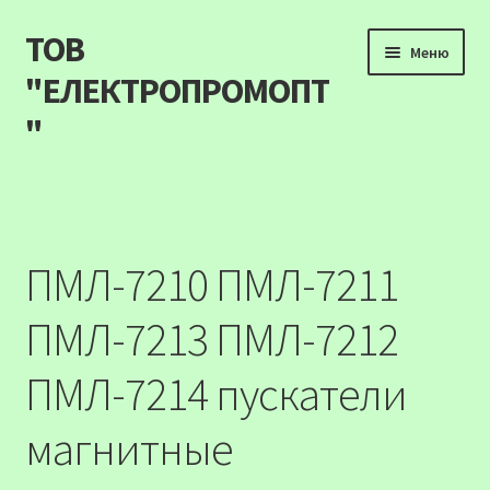
ТОВ
Перейти
Перейти
Меню
до
до
"ЕЛЕКТРОПРОМОПТ
навігації
вмісту
"
Продукція
Наші акції
ПМЛ-7210 ПМЛ-7211
Прайс
ПМЛ-7213 ПМЛ-7212
Контакти
ПМЛ-7214 пускатели
Про компанію
магнитные
Карта сайту