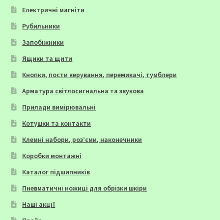
Електричні магніти
Рубильники
Запобіжники
Ящики та щити
Кнопки, пости керування, перемикачі, тумблери
Арматура світлосигнальна та звукова
Прилади вимірювальні
Котушки та контакти
Клемні набори, роз’єми, наконечники
Коробки монтажні
Каталог підшипників
Пневматичні ножиці для обрізки шкіри
Наші акції