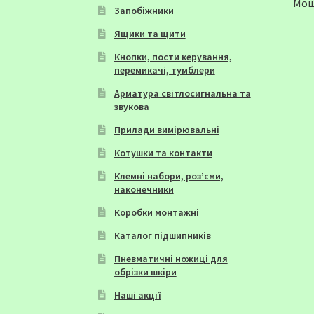
Мощн
Запобіжники
Ящики та щити
Кнопки, пости керування,
перемикачі, тумблери
Арматура світлосигнальна та
звукова
Прилади вимірювальні
Котушки та контакти
Клемні набори, роз’єми,
наконечники
Коробки монтажні
Каталог підшипників
Пневматичні ножиці для
обрізки шкіри
Наші акції