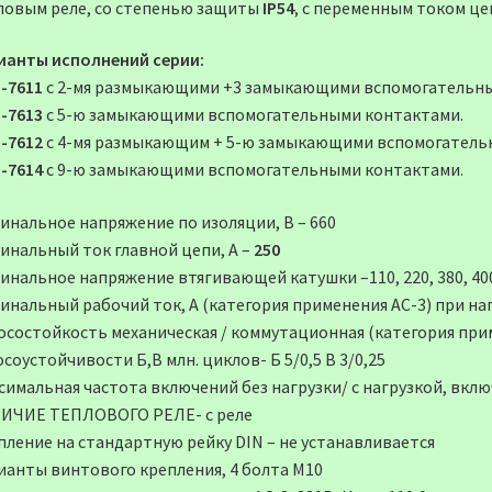
ловым реле, со степенью защиты
IP54
, c переменным током це
ианты исполнений серии:
-7611
с 2-мя размыкающими +3 замыкающими вспомогательны
-7613
с 5-ю замыкающими вспомогательными контактами.
-7612
с 4-мя размыкающим + 5-ю замыкающими вспомогатель
-7614
с 9-ю замыкающими вспомогательными контактами.
инальное напряжение по изоляции, В – 660
инальный ток главной цепи, А –
250
нальное напряжение втягивающей катушки –110, 220, 380, 400,
нальный рабочий ток, А (категория применения АС-3) при напря
осостойкость механическая / коммутационная (категория при
соустойчивости Б,В млн. циклов- Б 5/0,5 В 3/0,25
имальная частота включений без нагрузки/ с нагрузкой, включ
ИЧИЕ ТЕПЛОВОГО РЕЛЕ- с реле
пление на стандартную рейку DIN – не устанавливается
ианты винтового крепления, 4 болта М10