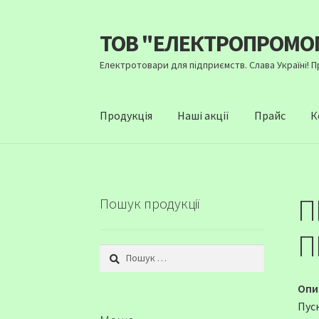
ТОВ "ЕЛЕКТРОПРОМО
Перейти
Перейти
до
до
Електротовари для підприємств. Слава Україні! 
навігації
вмісту
Продукція
Наші акції
Прайс
К
П
Пошук продукції
П
Пошук:
Опи
Пус