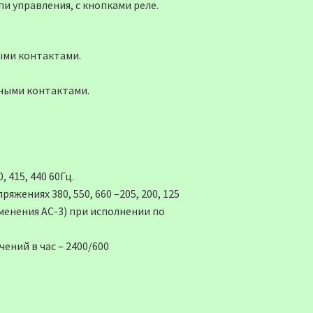
пи управления, с кнопками реле.
ми контактами.
ными контактами.
 415, 440 60Гц.
жениях 380, 550, 660 –205, 200, 125
менения АС-3) при исполнении по
ений в час – 2400/600