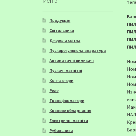
Меню
теп
Вар
Продукція
ПМЛ
Світильники
ПМЛ
ПМЛ
Джерела світла
ПМЛ
Пускорегулююча апаратура
Автоматичні вимикачі
Ном
Ном
Пускачі магнітні
Номи
Контактори
Номи
Реле
Изн
изно
Трансформатори
Макс
Кранове обладнання
НАЛ
Електричні магніти
Кре
Вар
Рубильники