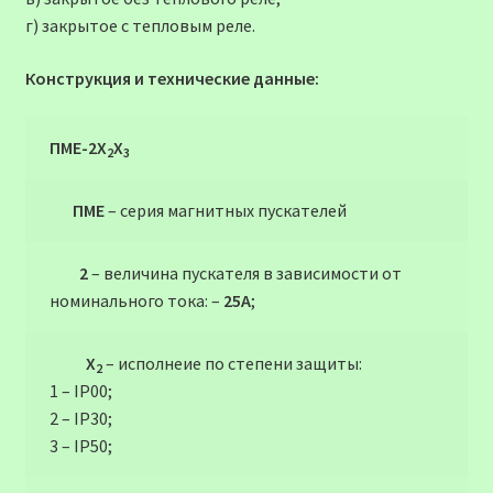
г) закрытое с тепловым реле.
Конструкция и технические данные:
ПМЕ-2Х
Х
2
3
ПМЕ
– серия магнитных пускателей
2
– величина пускателя в зависимости от
номинального тока: –
25А
;
Х
– исполнеие по степени защиты:
2
1 – ІР00;
2 – ІР30;
3 – ІР50;