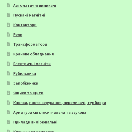
Автоматичні вимикачі
Пускачі магнітні
Контактори
Реле
Трансформатори
Кранове обладнання
Електричні магніти
Рубильники
Запобіжники
Ящики та щити
Кнопки, пости керування, перемикачі, тумблери
Арматура світлосигнальна та звукова
Прилади вимірювальні
Котушки та контакти