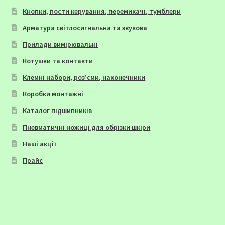
Кнопки, пости керування, перемикачі, тумблери
Арматура світлосигнальна та звукова
Прилади вимірювальні
Котушки та контакти
Клемні набори, роз’єми, наконечники
Коробки монтажні
Каталог підшипників
Пневматичні ножиці для обрізки шкіри
Наші акції
Прайс