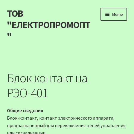
ТОВ
Перейти
Перейти
Меню
до
до
"ЕЛЕКТРОПРОМОПТ
навігації
вмісту
"
Продукція
Наші акції
Блок контакт на
Прайс
РЭО-401
Контакти
Общие сведения
Про компанію
Блок-контакт, контакт электрического аппарата,
предназначенный для переключения цепей управления
Карта сайту
или сигнализации.