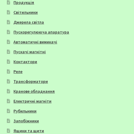
Продукція
Світильники
Джерела світла
Пускорегулююча апаратура
Автоматичні вимикачі
Пускачі магнітні
Контактори
Реле
Трансформатори
Кранове обладнання
Електричні магніти
Рубильники
Запобіжники
Ящики та щити