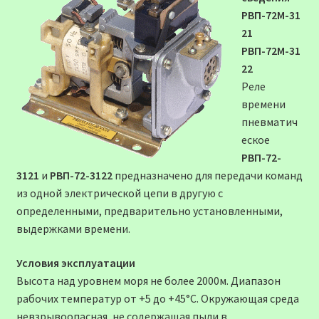
РВП-72М-31
21
РВП-72М-31
22
Реле
времени
пневматич
еское
РВП-72-
3121
и
РВП-72-3122
предназначено для передачи команд
из одной электрической цепи в другую с
определенными, предварительно установленными,
выдержками времени.
Условия эксплуатации
Высота над уровнем моря не более 2000м. Диапазон
рабочих температур от +5 до +45°С. Окружающая среда
невзрывоопасная, не содержащая пыли в