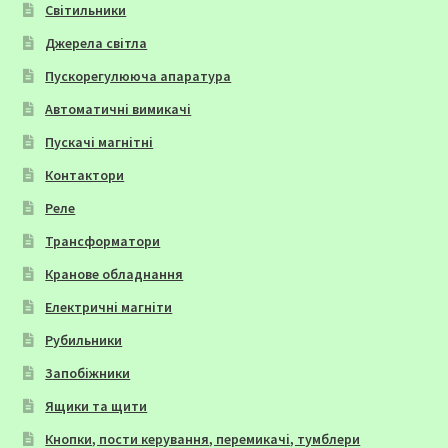
Світильники
Джерела світла
Пускорегулююча апаратура
Автоматичні вимикачі
Пускачі магнітні
Контактори
Реле
Трансформатори
Кранове обладнання
Електричні магніти
Рубильники
Запобіжники
Ящики та щити
Кнопки, пости керування, перемикачі, тумблери