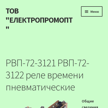
ТОВ
Перейти
Перейти
Меню
до
до
"ЕЛЕКТРОПРОМОПТ
навігації
вмісту
"
Продукція
Наші акції
РВП-72-3121 РВП-72-
Прайс
3122 реле времени
Контакти
пневматические
Про компанію
Общие
Карта сайту
сведения