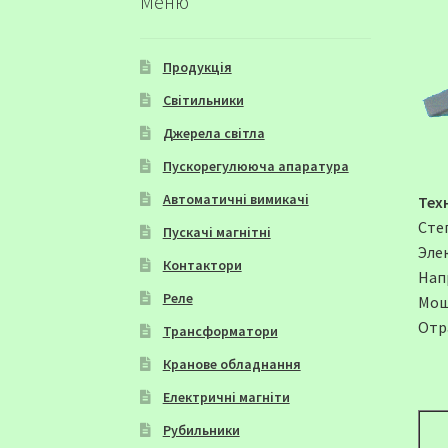
Меню
Продукція
Світильники
Джерела світла
Пускорегулююча апаратура
Автоматичні вимикачі
Тех
Сте
Пускачі магнітні
Элек
Контактори
Нап
Реле
Мощ
Отр
Трансформатори
Кранове обладнання
Електричні магніти
Рубильники