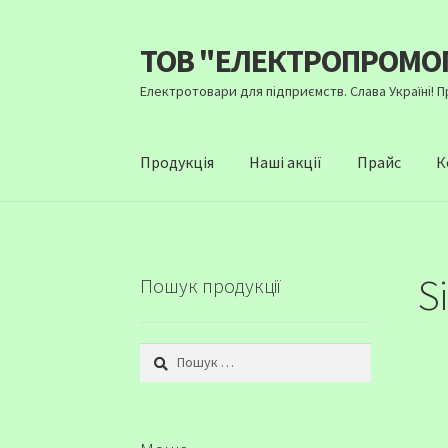
ТОВ "ЕЛЕКТРОПРОМО
Перейти
Перейти
до
до
Електротовари для підприємств. Слава Україні! 
навігації
вмісту
Продукція
Наші акції
Прайс
К
S
Пошук продукції
Пошук: