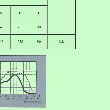
А
В
С
45
235
90
3
45
235
90
3,8