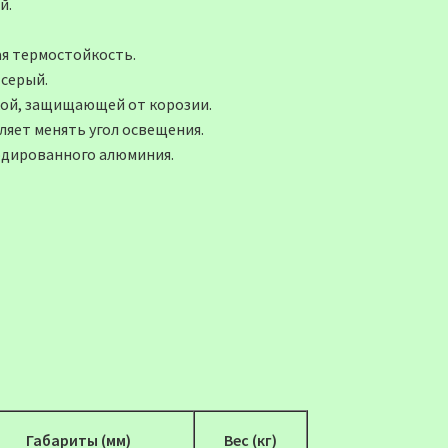
й.
я термостойкость.
 серый.
ой, защищающей от корозии.
яет менять угол освещения.
одированного алюминия.
Габариты (мм)
Вес (кг)