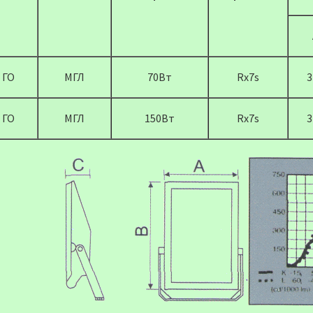
ГО
МГЛ
70Вт
Rx7s
3
ГО
МГЛ
150Вт
Rx7s
3