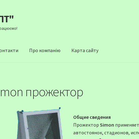
ПТ"
Працюємо!
онтакти
Про компанію
Карта сайту
imon прожектор
Общие сведения
Прожектор
Simon
применяетс
автостоянок, стадионов, исп