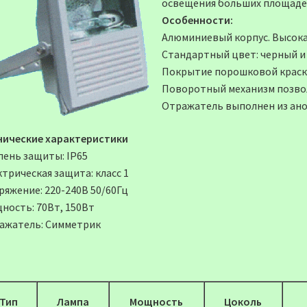
освещения больших площаде
Особенности:
Алюминиевый корпус. Высока
Стандартный цвет: черный и
Покрытие порошковой краск
Поворотный механизм позвол
Отражатель выполнен из ан
нические характеристики
пень защиты: IP65
трическая защита: класс 1
ряжение: 220-240В 50/60Гц
ность: 70Вт, 150Вт
ажатель: Симметрик
Тип
Лампа
Мощность
Цоколь