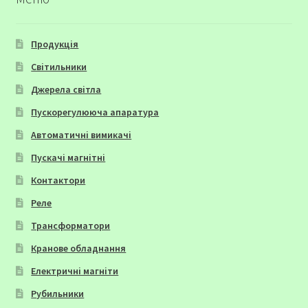
Продукція
Світильники
Джерела світла
Пускорегулююча апаратура
Автоматичні вимикачі
Пускачі магнітні
Контактори
Реле
Трансформатори
Кранове обладнання
Електричні магніти
Рубильники