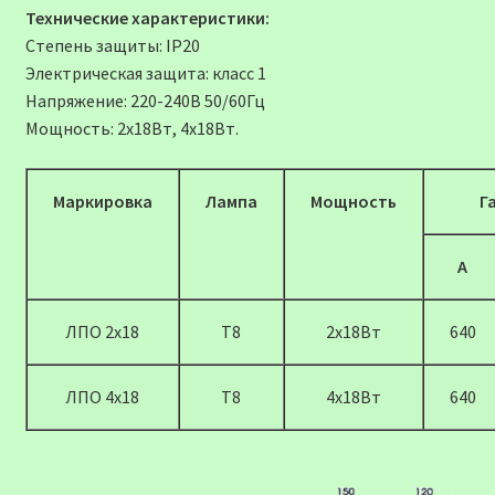
Технические характеристики:
Степень защиты: IP20
Электрическая защита: класс 1
Напряжение: 220-240В 50/60Гц
Мощность: 2х18Вт, 4х18Вт.
Маркировка
Лампа
Мощность
Г
А
ЛПО 2х18
Т8
2х18Вт
640
ЛПО 4х18
Т8
4х18Вт
640