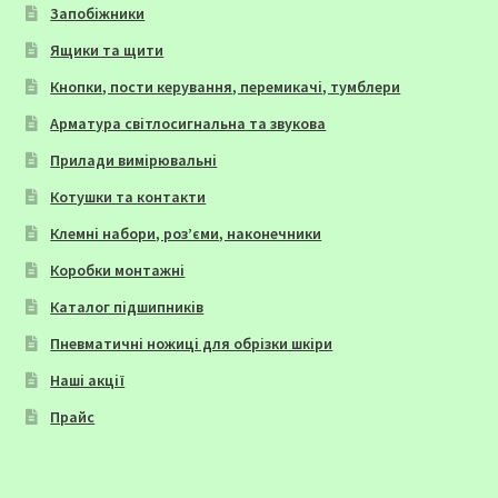
Запобіжники
Ящики та щити
Кнопки, пости керування, перемикачі, тумблери
Арматура світлосигнальна та звукова
Прилади вимірювальні
Котушки та контакти
Клемні набори, роз’єми, наконечники
Коробки монтажні
Каталог підшипників
Пневматичні ножиці для обрізки шкіри
Наші акції
Прайс