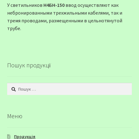
У светильников
Н4БН-150
ввод осуществляют как
небронированными трехжильными кабелями, так и
тремя проводами, размещенными в цельнотянутой
трубе.
Пошук продукції
Пошук:
Меню
Продукція