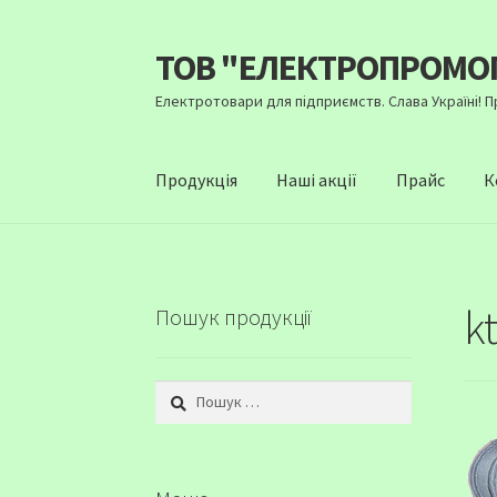
ТОВ "ЕЛЕКТРОПРОМО
Перейти
Перейти
до
до
Електротовари для підприємств. Слава Україні! 
навігації
вмісту
Продукція
Наші акції
Прайс
К
k
Пошук продукції
Пошук: