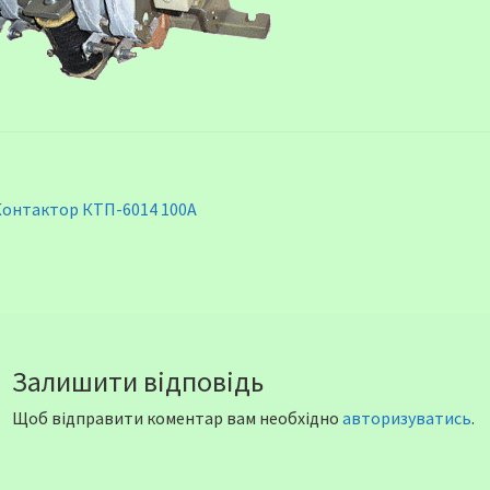
вігація
опередні
Контактор КТП-6014 100А
аписи:
писів
Залишити відповідь
Щоб відправити коментар вам необхідно
авторизуватись
.