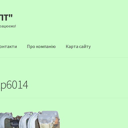
ПТ"
Працюємо!
онтакти
Про компанію
Карта сайту
tp6014