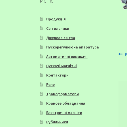
Меню
Продукція
Світильники
Джерела світла
Пускорегулююча апаратура
На
П
Автоматичні вимикачі
з
за
Пускачі магнітні
Контактори
Реле
Трансформатори
Кранове обладнання
Електричні магніти
Рубильники