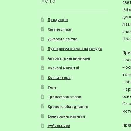
Меню
све
Раб
дав
Продукція
Лам
Світильники
элек
Пол
Джерела світла
Пускорегулююча апаратура
При
Автоматичні вимикачі
– о
– о
Пускачі магнітні
тон
Контактори
– о
Реле
– а
осв
Трансформатори
Осн
Кранове обладнання
мет
Електричні магніти
Пре
Рубильники