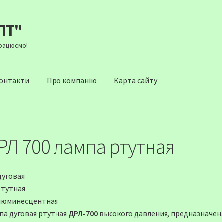
ПТ"
Працюємо!
онтакти
Про компанію
Карта сайту
РЛ 700 лампа ртутная
дуговая
ртутная
люминесцентная
па дуговая ртутная
ДРЛ-700
высокого давления, предназначена