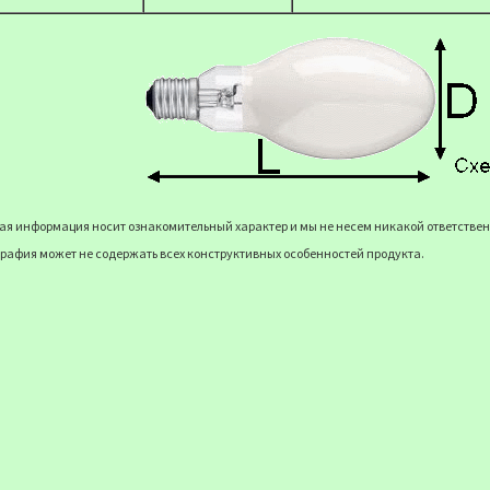
я информация носит ознакомительный характер и мы не несем никакой ответственн
рафия может не содержать всех конструктивных особенностей продукта.