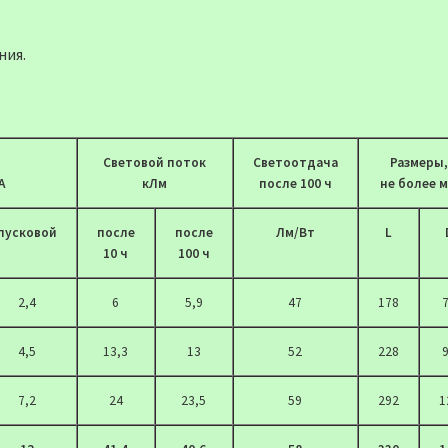
ния.
Cветовой поток
Светоотдача
Размеры,
А
кЛм
после 100 ч
не более 
пусковой
после
после
Лм/Вт
L
10 ч
100 ч
2,4
6
5,9
47
178
4,5
13,3
13
52
228
7,2
24
23,5
59
292
1