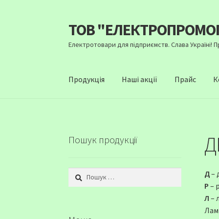
ТОВ "ЕЛЕКТРОПРОМО
Перейти
Перейти
до
до
Електротовари для підприємств. Слава Україні! 
навігації
вмісту
Продукція
Наші акції
Прайс
К
Д
Пошук продукції
Пошук:
Д
– 
Р
– 
Л
– 
Лам