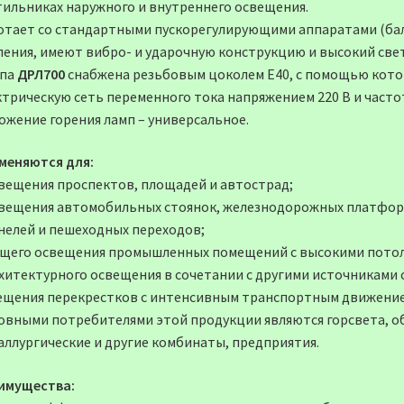
тильниках наружного и внутреннего освещения.
отает со стандартными пускорегулирующими аппаратами (бал
ления, имеют вибро- и ударочную конструкцию и высокий све
па
ДРЛ700
снабжена резьбовым цоколем Е40, с помощью кото
трическую сеть переменного тока напряжением 220 В и частото
ожение горения ламп – универсальное.
меняются для:
свещения проспектов, площадей и автострад;
свещения автомобильных стоянок, железнодорожных платфор
нелей и пешеходных переходов;
бщего освещения промышленных помещений с высокими пото
рхитектурного освещения в сочетании с другими источниками 
ещения перекрестков с интенсивным транспортным движение
овными потребителями этой продукции являются горсвета, о
аллургические и другие комбинаты, предприятия.
имущества: