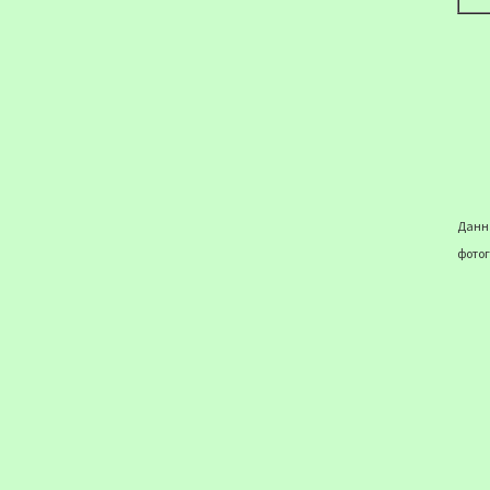
Данна
фотог