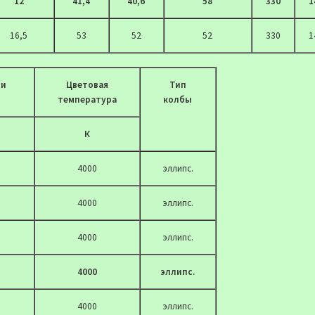
12
41,4
40,6
58
330
1
16,5
53
52
52
330
1
чи
Цветовая
Тип
температура
колбы
К
4000
эллипс.
4000
эллипс.
4000
эллипс.
4000
эллипс.
4000
эллипс.