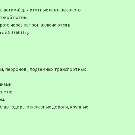
ластами) для ртутных ламп высокого
товой поток.
рого через патрон включаются в
й 50 (60) Гц.
м, перронов , подземных транспортных
лками;
света;
м.
блавтодоры и железные дороги, крупные