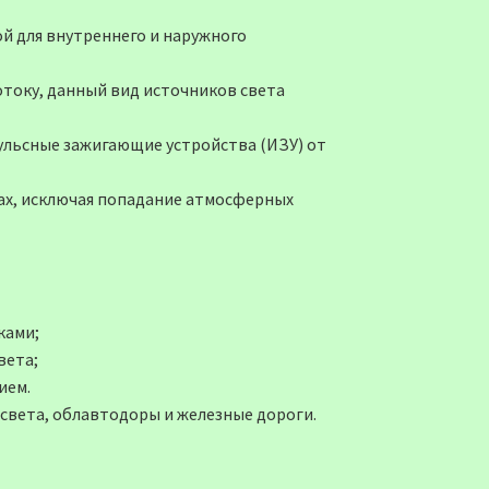
й для внутреннего и наружного
отоку, данный вид источников света
ульсные зажигающие устройства (ИЗУ) от
ах, исключая попадание атмосферных
ками;
вета;
ием.
света, облавтодоры и железные дороги.