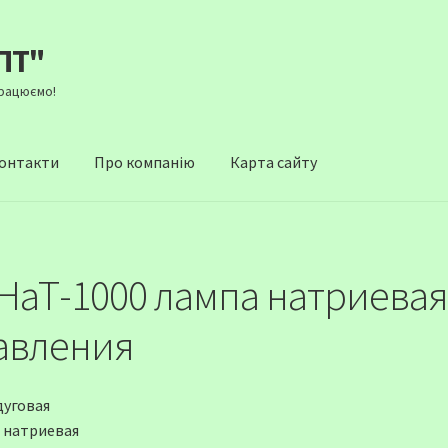
ПТ"
Працюємо!
онтакти
Про компанію
Карта сайту
НаТ-1000 лампа натриевая
авления
дуговая
 натриевая