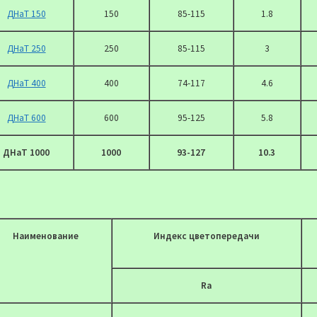
ДНаТ 150
150
85-115
1.8
ДНаТ 250
250
85-115
3
ДНаТ 400
400
74-117
4.6
ДНаТ 600
600
95-125
5.8
ДНаТ 1000
1000
93-127
10.3
Наименование
Индекс цветопередачи
Ra