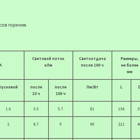
сов горения.
Cветовой поток
Светоотдача
Размеры,
А
кЛм
после 100 ч
не более
мм
пусковой
после
после
Лм/Вт
L
10 ч
100 ч
1.6
5.5
5.7
81
156
3
2
8.7
9
90
211
4