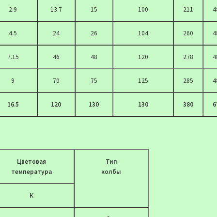
2.9
13.7
15
100
211
4
4.5
24
26
104
260
4
7.15
46
48
120
278
4
9
70
75
125
285
4
16.5
120
130
130
380
6
Цветовая
Тип
температура
колбы
К