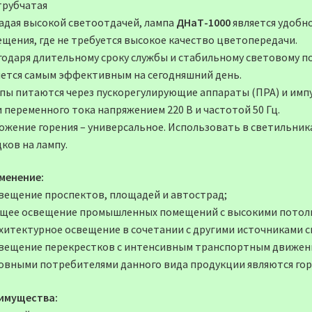
трубчатая
адая высокой светоотдачей, лампа
ДНаТ-1000
является удобно
ещения, где не требуется высокое качество цветопередачи.
годаря длительному сроку службы и стабильному световому п
яется самым эффективным на сегодняшний день.
пы питаются через пускорегулирующие аппараты (ПРА) и имп
 переменного тока напряжением 220 В и частотой 50 Гц.
ожение горения – универсальное. Использовать в светильник
ков на лампу.
менение:
свещение проспектов, площадей и автострад;
бщее освещение промышленных помещений с высокими потол
рхитектурное освещение в сочетании с другими источниками с
свещение перекрестков с интенсивным транспортным движен
овными потребителями данного вида продукции являются гор
имущества: