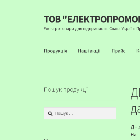
ТОВ "ЕЛЕКТРОПРОМО
Перейти
Перейти
до
до
Електротовари для підприємств. Слава Україні! 
навігації
вмісту
Продукція
Наші акції
Прайс
К
Д
Пошук продукції
д
Пошук:
Д
– 
На
–