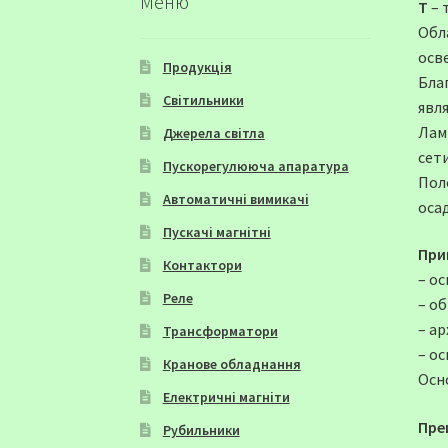
Меню
Т
– 
Обл
осв
Продукція
Бла
Світильники
явл
Лам
Джерела світла
сети
Пускорегулююча апаратура
Пол
Автоматичні вимикачі
осад
Пускачі магнітні
При
Контактори
– о
Реле
– о
– а
Трансформатори
– о
Кранове обладнання
Осн
Електричні магніти
Пре
Рубильники