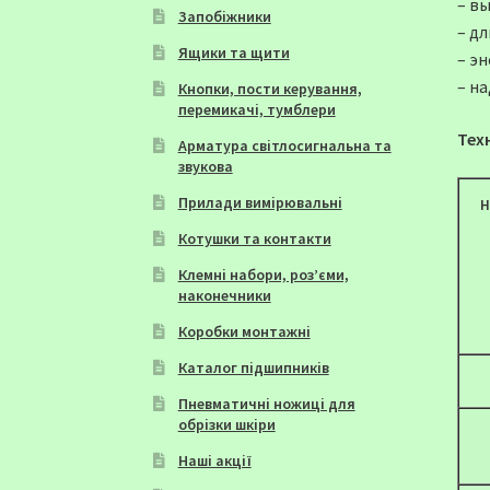
– в
Запобіжники
– д
Ящики та щити
– э
– н
Кнопки, пости керування,
перемикачі, тумблери
Тех
Арматура світлосигнальна та
звукова
Прилади вимірювальні
Н
Котушки та контакти
Клемні набори, роз’єми,
наконечники
Коробки монтажні
Каталог підшипників
Пневматичні ножиці для
обрізки шкіри
Наші акції