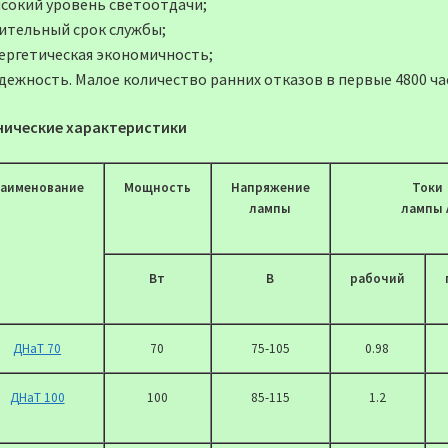
ысокий уровень светоотдачи;
лительный срок службы;
нергетическая экономичность;
адежность. Малое количество ранних отказов в первые 4800 ча
нические характеристики
аименование
Мощность
Напряжение
Токи
лампы
лампы 
Вт
В
рабочий
ДНаТ 70
70
75-105
0.98
ДНаТ 100
100
85-115
1.2