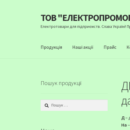
ТОВ "ЕЛЕКТРОПРОМО
Перейти
Перейти
до
до
Електротовари для підприємств. Слава Україні! 
навігації
вмісту
Продукція
Наші акції
Прайс
К
Д
Пошук продукції
д
Пошук:
Д
– 
На
–