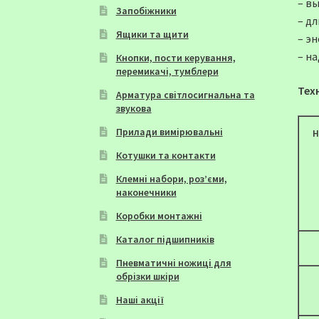
– в
Запобіжники
– д
Ящики та щити
– э
– н
Кнопки, пости керування,
перемикачі, тумблери
Тех
Арматура світлосигнальна та
звукова
Прилади вимірювальні
Н
Котушки та контакти
Клемні набори, роз’єми,
наконечники
Коробки монтажні
Каталог підшипників
Пневматичні ножиці для
обрізки шкіри
Наші акції