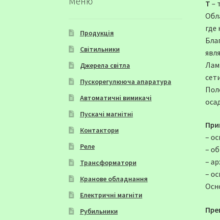
Меню
Т
– 
Обл
где
Продукція
Бла
Світильники
явл
Лам
Джерела світла
сети
Пускорегулююча апаратура
Пол
Автоматичні вимикачі
осад
Пускачі магнітні
При
Контактори
– о
Реле
– о
– а
Трансформатори
– о
Кранове обладнання
Осн
Електричні магніти
Пре
Рубильники