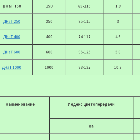
ДНаТ 150
150
85-115
1.8
ДНаТ 250
250
85-115
3
ДНаТ 400
400
74-117
4.6
ДНаТ 600
600
95-125
5.8
ДНаТ 1000
1000
93-127
10.3
Наименование
Индекс цветопередачи
Ra