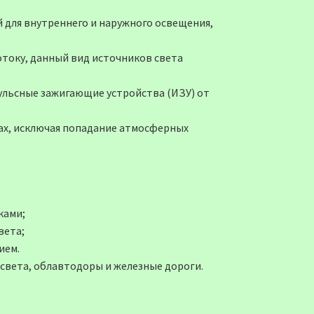
 для внутреннего и наружного освещения,
отоку, данный вид источников света
ульсные зажигающие устройства (ИЗУ) от
ах, исключая попадание атмосферных
ками;
вета;
ием.
света, облавтодоры и железные дороги.