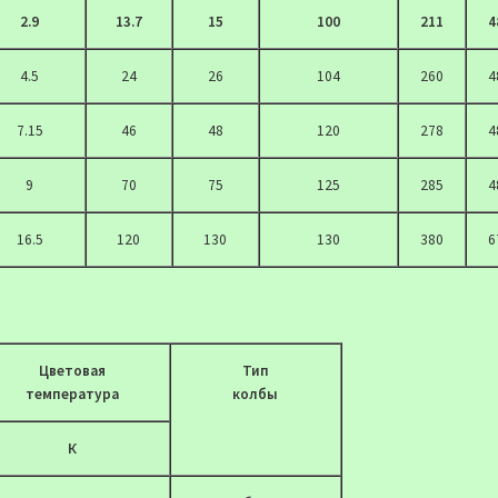
2.9
13.7
15
100
211
4
4.5
24
26
104
260
4
7.15
46
48
120
278
4
9
70
75
125
285
4
16.5
120
130
130
380
6
Цветовая
Тип
температура
колбы
К