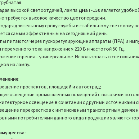
трубчатая
адая высокой светоотдачей, лампа
ДНаТ-150
является удобной
 не требуется высокое качество цветопередачи.
годаря длительному сроку службы и стабильному световому п
яется самым эффективным на сегодняшний день.
пы питаются через пускорегулирующие аппараты (ПРА) и имп
 переменного тока напряжением 220 В и частотой 50 Гц.
ожение горения – универсальное. Использовать в светильник
ков на лампу.
менение:
свещение проспектов, площадей и автострад;
бщее освещение промышленных помещений с высокими потол
рхитектурное освещение в сочетании с другими источниками с
свещение перекрестков с интенсивным транспортным движен
овными потребителями данного вида продукции являются гор
имущества: