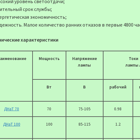
ысокий уровень светоотдачи;
лительный срок службы;
нергетическая экономичность;
адежность. Малое количество ранних отказов в первые 4800 ча
нические характеристики
аименование
Мощность
Напряжение
Токи
лампы
лампы 
Вт
В
рабочий
ДНаТ 70
70
75-105
0.98
ДНаТ 100
100
85-115
1.2