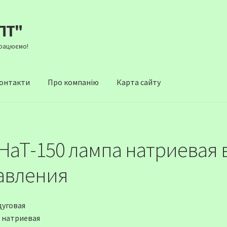
ПТ"
Працюємо!
онтакти
Про компанію
Карта сайту
НаТ-150 лампа натриевая 
авления
дуговая
 натриевая