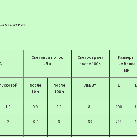
сов горения.
Cветовой поток
Светоотдача
Размеры,
А
кЛм
после 100 ч
не более
мм
пусковой
после
после
Лм/Вт
L
10 ч
100 ч
1.6
5.5
5.7
81
156
3
2
8.7
9
90
211
4