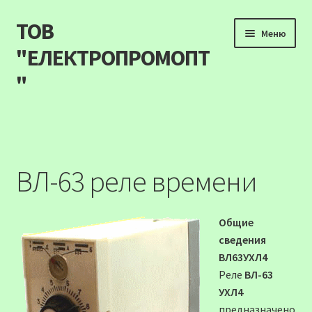
ТОВ
Перейти
Перейти
Меню
до
до
"ЕЛЕКТРОПРОМОПТ
навігації
вмісту
"
Продукція
Наші акції
ВЛ-63 реле времени
Прайс
Общие
Контакти
сведения
ВЛ63УХЛ4
Про компанію
Реле
ВЛ-63
УХЛ4
Карта сайту
предназначено