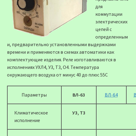
для
коммутации
электрических
цепей с
определенным
и, предварительно установленными выдержками
времени и применяются в схемах автоматики как
комплектующие изделия. Реле изготавливаются в
исполнениях УХЛ4, У3, Т3, О4. Температура
окружающего воздуха от минус 40 до плюс 55С
Параметры
ВЛ-63
ВЛ-64
Климатическое
У3, Т3
исполнение