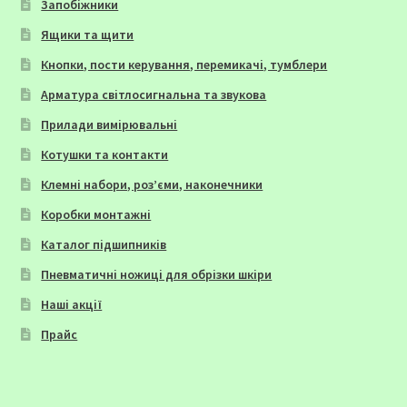
Запобіжники
Ящики та щити
Кнопки, пости керування, перемикачі, тумблери
Арматура світлосигнальна та звукова
Прилади вимірювальні
Котушки та контакти
Клемні набори, роз’єми, наконечники
Коробки монтажні
Каталог підшипників
Пневматичні ножиці для обрізки шкіри
Наші акції
Прайс