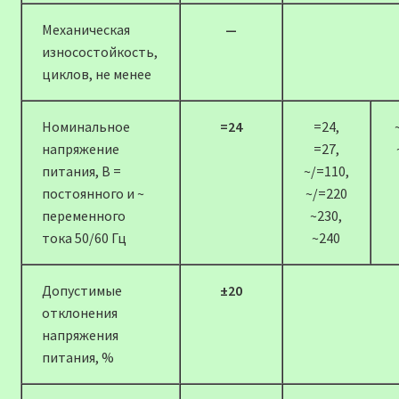
Механическая
—
износостойкость,
циклов, не менее
Номинальное
=24
=24,
напряжение
=27,
питания, В =
~/=110,
постоянного и ~
~/=220
переменного
~230,
тока 50/60 Гц
~240
Допустимые
±20
отклонения
напряжения
питания, %