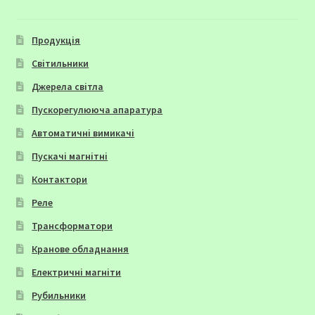
Продукція
Світильники
Джерела світла
Пускорегулююча апаратура
Автоматичні вимикачі
Пускачі магнітні
Контактори
Реле
Трансформатори
Кранове обладнання
Електричні магніти
Рубильники